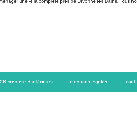
ménager une villa complète près de Divonne les Bains. Tous n
éateur d'intérieurs
mentions légales
confi